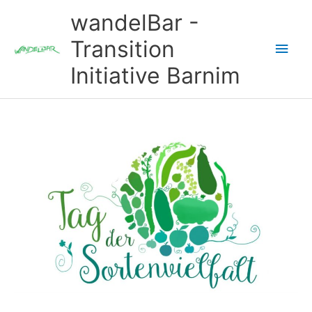
Zum
wandelBar -
Inhalt
springen
Transition
Hau
Initiative Barnim