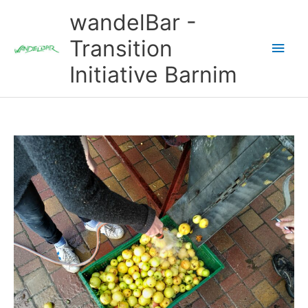
Zum
wandelBar -
Inhalt
springen
Transition
Hau
Initiative Barnim