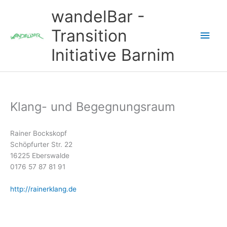
Zum
wandelBar -
Inhalt
springen
Transition
Hau
Initiative Barnim
Klang- und Begegnungsraum
Rainer Bockskopf
Schöpfurter Str. 22
16225 Eberswalde
0176 57 87 81 91
http://rainerklang.de