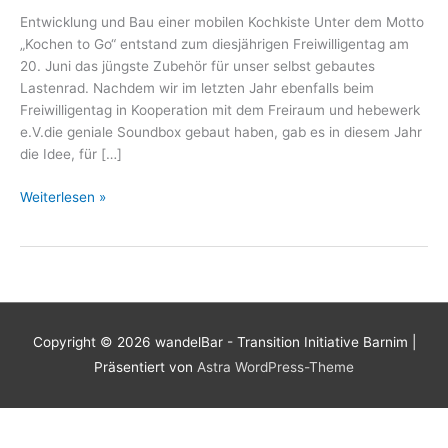
Entwicklung und Bau einer mobilen Kochkiste Unter dem Motto
„Kochen to Go“ entstand zum diesjährigen Freiwilligentag am
20. Juni das jüngste Zubehör für unser selbst gebautes
Lastenrad. Nachdem wir im letzten Jahr ebenfalls beim
Freiwilligentag in Kooperation mit dem Freiraum und hebewerk
e.V.die geniale Soundbox gebaut haben, gab es in diesem Jahr
die Idee, für […]
Rückblick
Weiterlesen »
Freiwilligentag
2015:
Kochen
to
go
Copyright © 2026
wandelBar - Transition Initiative Barnim
|
Präsentiert von
Astra WordPress-Theme