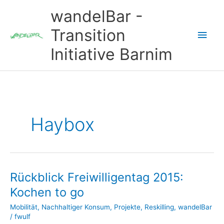
Zum
wandelBar -
Inhalt
springen
Transition
Hau
Initiative Barnim
Haybox
Rückblick Freiwilligentag 2015:
Kochen to go
Mobilität
,
Nachhaltiger Konsum
,
Projekte
,
Reskilling
,
wandelBar
/
fwulf