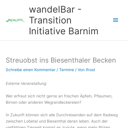
Zum
wandelBar -
Inhalt
springen
Transition
Hau
Initiative Barnim
Streuobst ins Biesenthaler Becken
Schreibe einen Kommentar
/
Termine
/ Von
ifrost
Externe Veranstaltung
Wer erfreut sich nicht gerne an frischen Äpfeln, Pflaumen,
Birnen oder anderen Wegrandleckereien?
In Zukunft können sich alle Durchreisenden auf dem Radweg
zwischen Lobetal und Biesenthal daran laben. Auch der
vielfältigen Tierwelt kommt es zugute, wenn mehr Blüten,